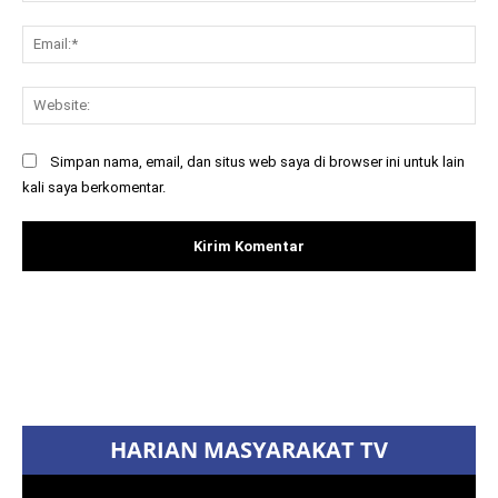
Ema
Web
Simpan nama, email, dan situs web saya di browser ini untuk lain
kali saya berkomentar.
Facebook
X
Pinterest
WhatsAp
HARIAN MASYARAKAT TV