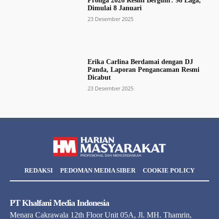
Proliga 2026 Resmi Bergulir: 98 Laga,
Dimulai 8 Januari
23 Desember 2025
Erika Carlina Berdamai dengan DJ
Panda, Laporan Pengancaman Resmi
Dicabut
23 Desember 2025
REDAKSI
PEDOMAN MEDIA SIBER
COOKIE POLICY
PT Khalfani Media Indonesia
Menara Cakrawala 12th Floor Unit 05A, Jl. MH. Thamrin,