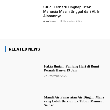
Gunung Lewotobi Laki-Laki Meletus, Ketinggian
Studi Terbaru Ungkap Otak
Abu Capai 10KM
Manusia Masih Unggul dari AI, Ini
00:33
Alasannya
Jutaan Warga Teheran Berbondong-Bondong
Arsyi Sansa
-
20 Desember 2025
Mengevakuasikan Diri
00:25
RELATED NEWS
Fakta Ilmiah, Panjang Hari di Bumi
Pernah Hanya 19 Jam
27 Desember 2025
Mandi Air Panas atau Air Dingin, Mana
yang Lebih Baik untuk Tubuh Menurut
Sains?