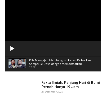
PLN Mengajar: Membangun Literasi Kelistrikan
Sampai ke Desa dengan Memanfaatkan
Digitalisasi
51:20
Saksi Kunci Kasus Pembunuhan Gamma
Diintimidasi Oknum Polisi
01:00
Fakta Ilmiah, Panjang Hari di Bumi
Pernah Hanya 19 Jam
Truk Nyaris Jatuh ke Jurang Akibat Jembatan
27 Desember 2025
Ambruk, Sopir Terjebak
00:47
Trump Murka, Sebut Israel dan Iran Langgar