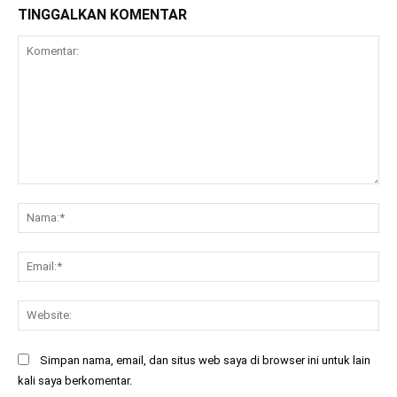
TINGGALKAN KOMENTAR
Komentar:
Na
Ema
Web
Simpan nama, email, dan situs web saya di browser ini untuk lain
kali saya berkomentar.